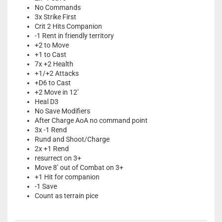
No Commands
3x Strike First
Crit 2 Hits Companion
-1 Rent in friendly territory
+2 to Move
+1 to Cast
7x +2 Health
+1/+2 Attacks
+D6 to Cast
+2 Move in 12’
Heal D3
No Save Modifiers
After Charge AoA no command point
3x -1 Rend
Rund and Shoot/Charge
2x +1 Rend
resurrect on 3+
Move 8’ out of Combat on 3+
+1 Hit for companion
-1 Save
Count as terrain pice