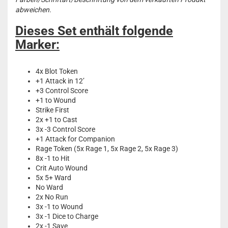
abweichen.
Dieses Set enthält folgende
Marker:
4x Blot Token
+1 Attack in 12’
+3 Control Score
+1 to Wound
Strike First
2x +1 to Cast
3x -3 Control Score
+1 Attack for Companion
Rage Token (5x Rage 1, 5x Rage 2, 5x Rage 3)
8x -1 to Hit
Crit Auto Wound
5x 5+ Ward
No Ward
2x No Run
3x -1 to Wound
3x -1 Dice to Charge
2x -1 Save