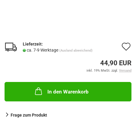
Lieferzeit:
A
ca. 7-9 Werktage
(Ausland abweichend)
d
44,90 EUR
M
inkl. 19% MwSt. zzgl.
Versand
In den Warenkorb
Frage zum Produkt