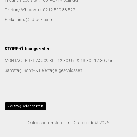
Friedrich-Ebert-Str. 163 -42719 Solingen
Telefon/ WhatsApp: 0212 520 88 527
E-Mail: info@bdruckt.com
STORE-Öffnungszeiten
MONTAG - FREITAG: 09.30 - 12.30 Uhr & 13.30 - 17.30 Uhr
Samstag, Sonn- & Feiertage: geschlossen
Vertrag widerrufen
Onlineshop erstellen
mit Gambio.de © 2026