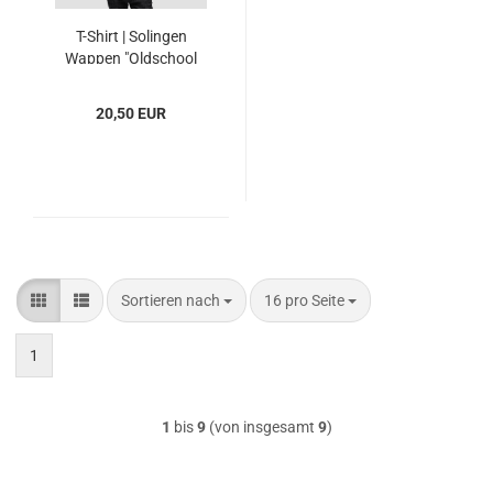
T-Shirt | Solingen
Wappen "Oldschool
Flowers" - Unisex
20,50 EUR
Sortieren nach
pro Seite
Sortieren nach
16 pro Seite
1
1
bis
9
(von insgesamt
9
)