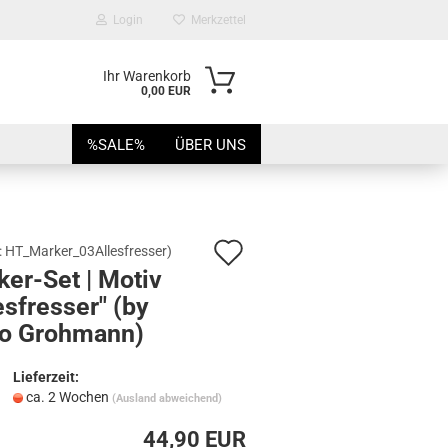
Login
Merkzettel
Ihr Warenkorb
0,00 EUR
%SALE%
ÜBER UNS
Auf
:
HT_Marker_03Allesfresser
)
er-Set | Motiv
den
esfresser" (by
Merkzettel
io Grohmann)
n?
Lieferzeit:
ca. 2 Wochen
(Ausland abweichend)
44,90 EUR