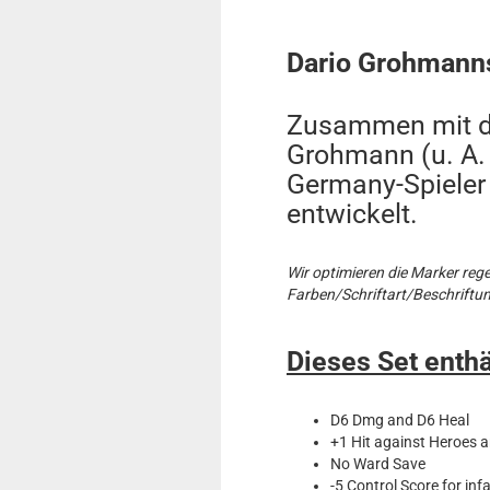
Dario Grohmann
Zusammen mit de
Grohmann (u. A. 
Germany-Spieler 
entwickelt.
Wir optimieren die Marker reg
Farben/Schriftart/Beschriftu
Dieses Set enthä
D6 Dmg and D6 Heal
+1 Hit against Heroes 
No Ward Save
-5 Control Score for inf