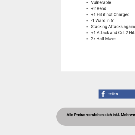
Vulnerable
+2 Rend
+1 Hit if not Charged
-1 Ward in 6’
Stacking Attacks agai
+1 Attack and Crit 2 Hit
2x Half Move
teilen
Alle Preise verstehen sich inkl. Mehrw