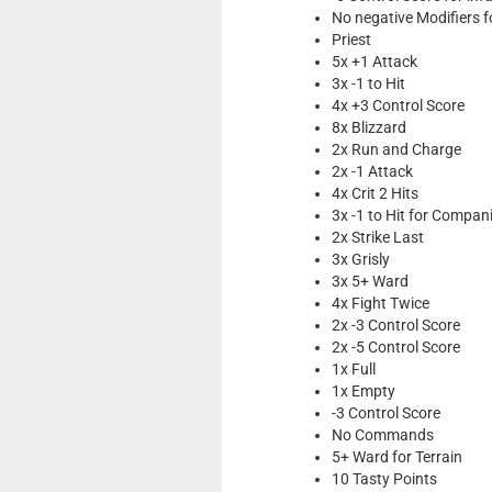
No negative Modifiers 
Priest
5x +1 Attack
3x -1 to Hit
4x +3 Control Score
8x Blizzard
2x Run and Charge
2x -1 Attack
4x Crit 2 Hits
3x -1 to Hit for Compan
2x Strike Last
3x Grisly
3x 5+ Ward
4x Fight Twice
2x -3 Control Score
2x -5 Control Score
1x Full
1x Empty
-3 Control Score
No Commands
5+ Ward for Terrain
10 Tasty Points