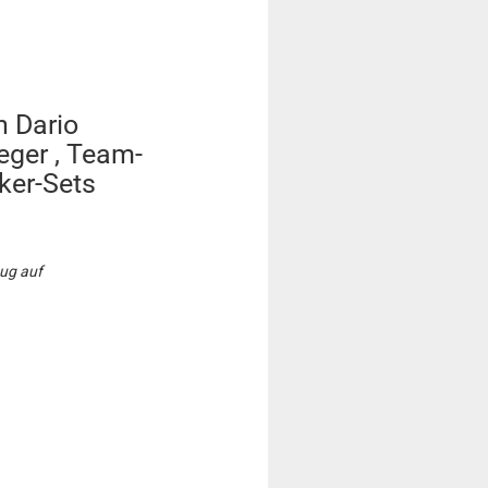
 Dario
eger , Team-
ker-Sets
zug auf