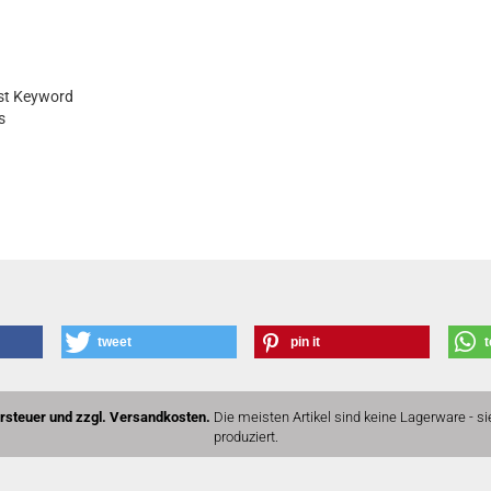
nst Keyword
s
tweet
pin it
t
ersteuer und zzgl. Versandkosten.
Die meisten Artikel sind keine Lagerware - si
produziert.