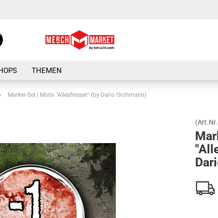
Suche...
E-Mail
HOPS
THEMEN
Passwort
»
Marker-Set | Motiv "Allesfresser" (by Dario Grohmann)
(Art.Nr.
Mark
"All
Konto erstellen
Dar
Passwort vergesse